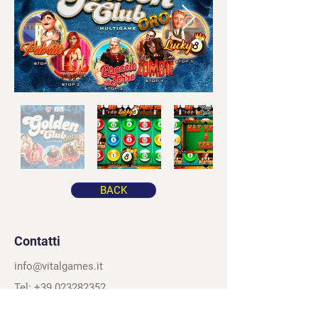
BACK
Contatti
info@vitalgames.it
Tel: +39 023282352
Via Cusago, 160